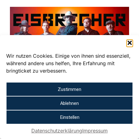
Wir nutzen Cookies. Einige von ihnen sind essenziell,
während andere uns helfen, Ihre Erfahrung mit
bringticket zu verbessern.
Neue Deutsche Härte: Eisbrecher
Zustimmen
Eisbrecher steht seit 2003 für druckvollen Neue-
Deutsche-Härte-Sound. Mit Frontmann Alexander
Wesselsky verbindet die Band harte Gitarren,
Ablehnen
elektronische Elemente und eingängige Refrains. 2027 ist
Eisbrecher außerdem beim AREA 53 Festival zu erleben.
Einstellen
Ticket
Datenschutzerklärung
Impressum