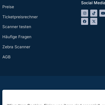
Social Medi
Preise
Ticketpreisrechner
Scanner testen
Häufige Fragen
Zebra Scanner
AGB
Die bringticket OG ist bei den Veranstaltungen in Österreich lediglich als Besorger, bei V