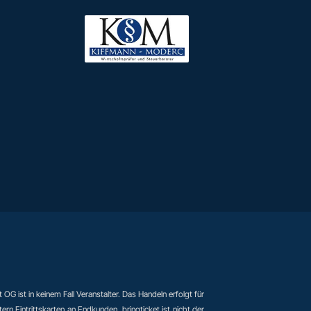
t OG ist in keinem Fall Veranstalter. Das Handeln erfolgt für
n Eintrittskarten an Endkunden. bringticket ist nicht der