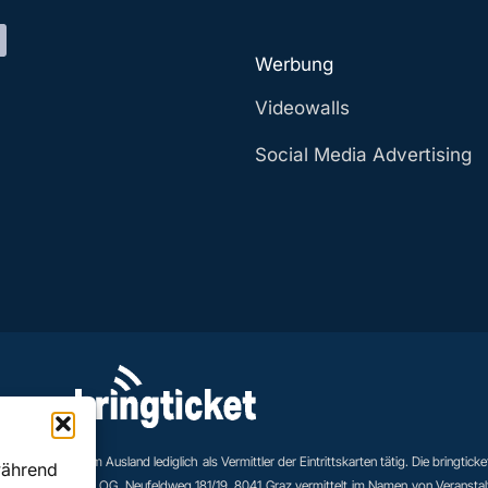
Werbung
Videowalls
Social Media Advertising
eranstaltungen im Ausland lediglich als Vermittler der Eintrittskarten tätig. Die bringticke
während
tig. bringticket OG, Neufeldweg 181/19, 8041 Graz vermittelt im Namen von Veranstalter