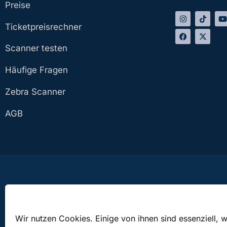
Preise
Ticketpreisrechner
Scanner testen
Häufige Fragen
Zebra Scanner
AGB
Die bringticket OG ist bei den Veranstaltungen in Österreich lediglich als Besorger, bei V
Wir nutzen Cookies. Einige von ihnen sind essenziell, 
fremde Rechnung. Der Besorger wird ausschließlich für Rechnung des Auftraggebers tä