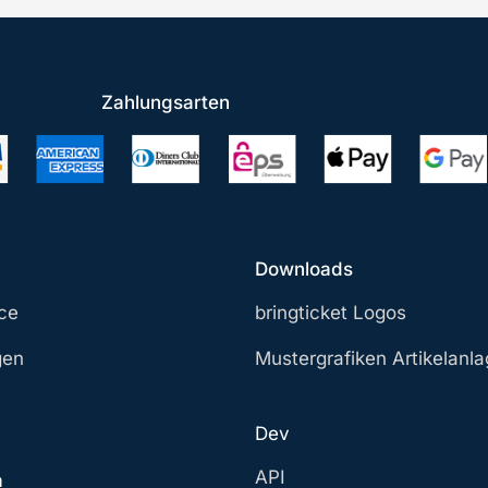
Zahlungsarten
Downloads
ce
bringticket Logos
gen
Mustergrafiken Artikelanl
Dev
API
a