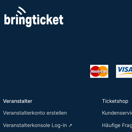
Zum
Inhalt
springen
Veranstalter
Ticketshop
Veranstalterkonto erstellen
Kundenservi
Veranstalterkonsole Log-in ➚
Häufige Fra