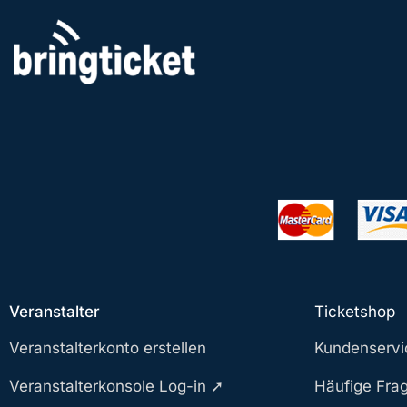
Zum
Inhalt
springen
Veranstalter
Ticketshop
Veranstalterkonto erstellen
Kundenservi
Veranstalterkonsole Log-in ➚
Häufige Fra