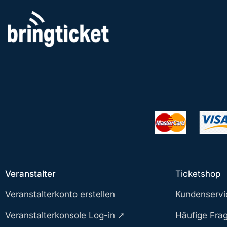
Zum
Inhalt
springen
Veranstalter
Ticketshop
Veranstalterkonto erstellen
Kundenservi
Veranstalterkonsole Log-in ➚
Häufige Fra