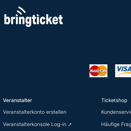
Zum
Inhalt
springen
Veranstalter
Ticketshop
Veranstalterkonto erstellen
Kundenservi
Veranstalterkonsole Log-in ➚
Häufige Fra