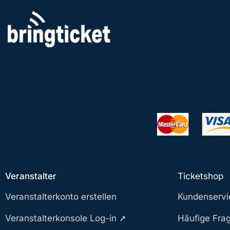
Zum
Inhalt
springen
Veranstalter
Ticketshop
Veranstalterkonto erstellen
Kundenservi
Veranstalterkonsole Log-in ➚
Häufige Fra