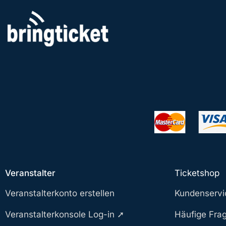
Zum
Inhalt
springen
Veranstalter
Ticketshop
Veranstalterkonto erstellen
Kundenservi
Veranstalterkonsole Log-in ➚
Häufige Fra