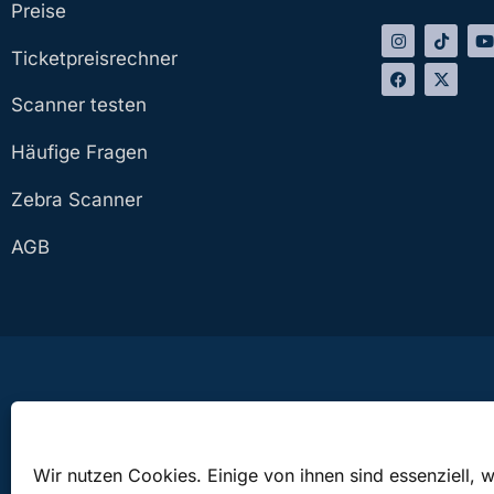
Preise
Ticketpreisrechner
Scanner testen
Häufige Fragen
Zebra Scanner
AGB
Die bringticket OG ist bei den Veranstaltungen in Österreich lediglich als Besorger, bei V
Wir nutzen Cookies. Einige von ihnen sind essenziell, 
fremde Rechnung. Der Besorger wird ausschließlich für Rechnung des Auftraggebers tä