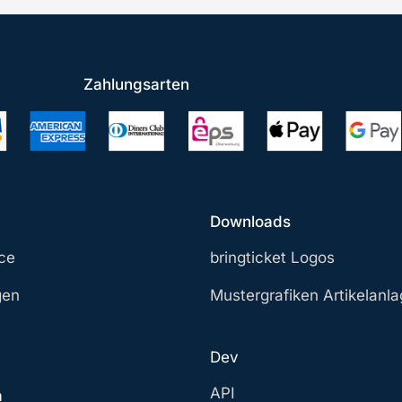
Zahlungsarten
Downloads
ce
bringticket Logos
gen
Mustergrafiken Artikelanl
Dev
API
a