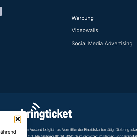
Werbung
Videowalls
Social Media Advertising
eranstaltungen im Ausland lediglich als Vermittler der Eintrittskarten tätig. Die bringticke
während
tig. bringticket OG, Neufeldweg 181/19, 8041 Graz vermittelt im Namen von Veranstalter