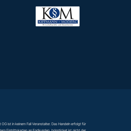
t OG ist in keinem Fall Veranstalter. Das Handeln erfolgt für
n Eintrittskarten an Endkunden. bringticket ist nicht der